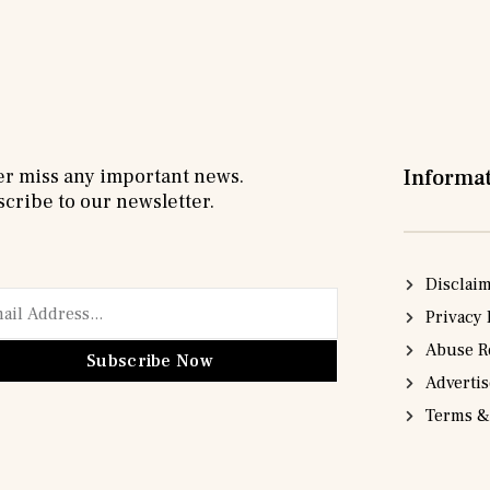
r miss any important news.
Informa
cribe to our newsletter.
Disclai
Privacy 
Abuse R
Subscribe Now
Adverti
Terms &