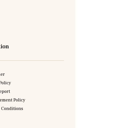
tion
mer
Policy
eport
sement Policy
 Conditions