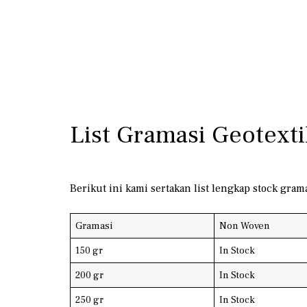
List Gramasi Geotexti
Berikut ini kami sertakan list lengkap stock gra
Gramasi
Non Woven
150 gr
In Stock
200 gr
In Stock
250 gr
In Stock