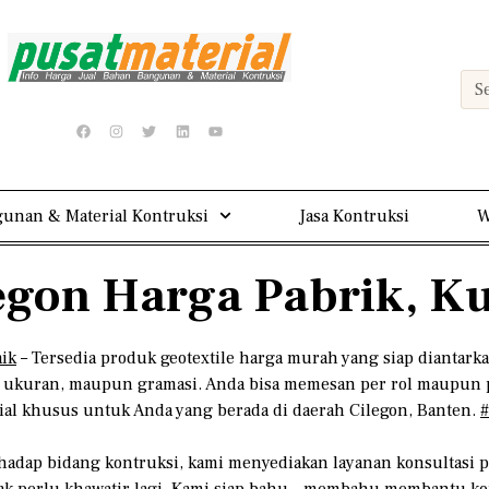
unan & Material Kontruksi
Jasa Kontruksi
W
legon Harga Pabrik, Ku
aik
– Tersedia produk geotextile harga murah yang siap diantarka
e, ukuran, maupun gramasi. Anda bisa memesan per rol maupun 
al khusus untuk Anda yang berada di daerah Cilegon, Banten.
#
rhadap bidang kontruksi, kami menyediakan layanan konsultasi p
k perlu khawatir lagi. Kami siap bahu – membahu membantu ko