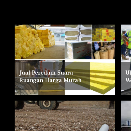
Jual Peredam Suara
U
Ruangan Harga Murah
W