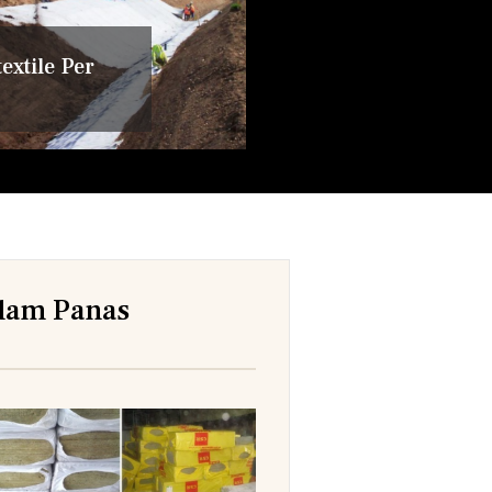
extile Per
dam Panas