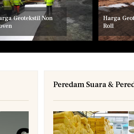
arga Geotekstil Non
Harga Geot
oven
Roll
Peredam Suara & Pere