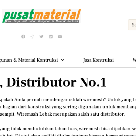
unan & Material Kontruksi
Jasa Kontruksi
W
 Distributor No.1
 Apakah Anda pernah mendengar istilah wiremesh? Untuk yang ber
satu bagian dari konstruksi yang sering digunakan untuk memb
empit. Wiremash Lebak merupakan salah satu distributor.
n yang tidak membutuhkan lahan luas, wiremesh bisa dijadikan 
ini. Di sini akan sedikit diulas tentang kisaran harga wireme