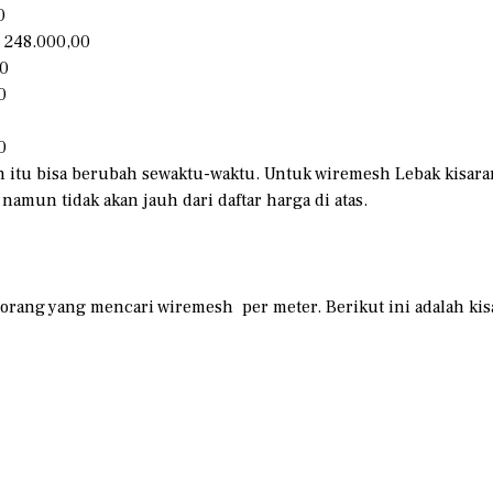
0
 248.000,00
0
0
0
tu bisa berubah sewaktu-waktu. Untuk wiremesh Lebak kisaran ha
namun tidak akan jauh dari daftar harga di atas.
 orang yang mencari wiremesh per meter. Berikut ini adalah ki