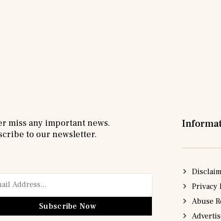
r miss any important news.
Informa
cribe to our newsletter.
Disclai
Privacy 
Abuse R
Subscribe Now
Adverti