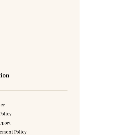
tion
mer
Policy
eport
sement Policy