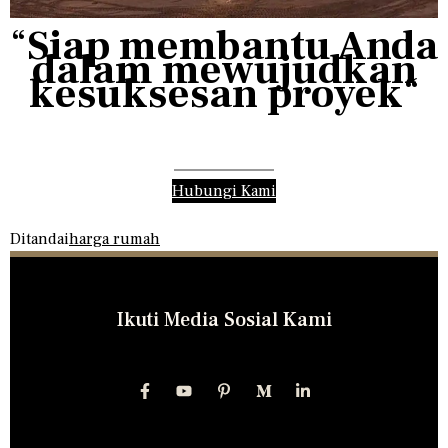
“
Siap membantu Anda
dalam mewujudkan
kesuksesan proyek
“
Hubungi Kami
Ditandai
harga rumah
Ikuti Media Sosial Kami