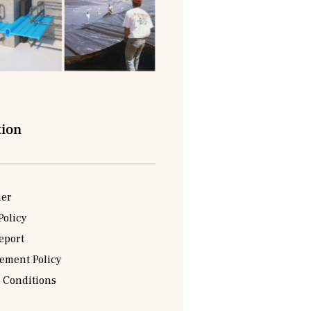
tion
mer
Policy
eport
sement Policy
 Conditions