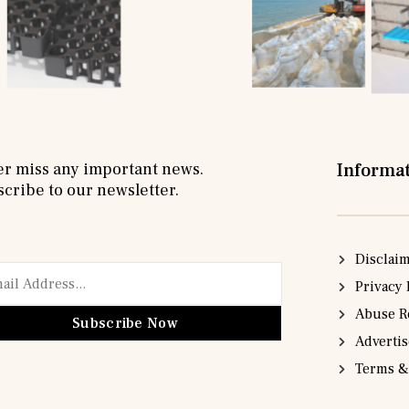
r miss any important news.
Informa
cribe to our newsletter.
Disclai
Privacy 
Abuse R
Subscribe Now
Adverti
Terms &