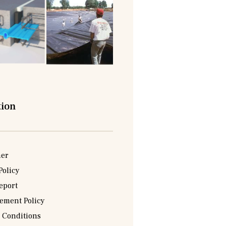
tion
mer
Policy
eport
sement Policy
 Conditions