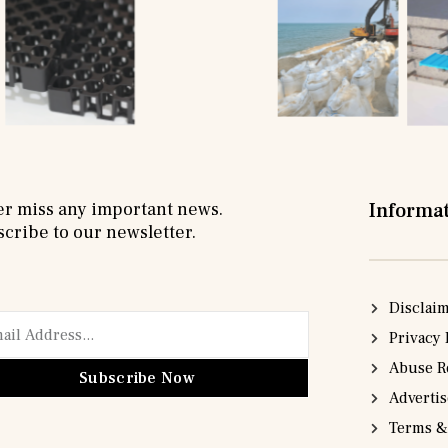
r miss any important news.
Informa
cribe to our newsletter.
Disclai
Privacy 
Abuse R
Subscribe Now
Adverti
Terms &