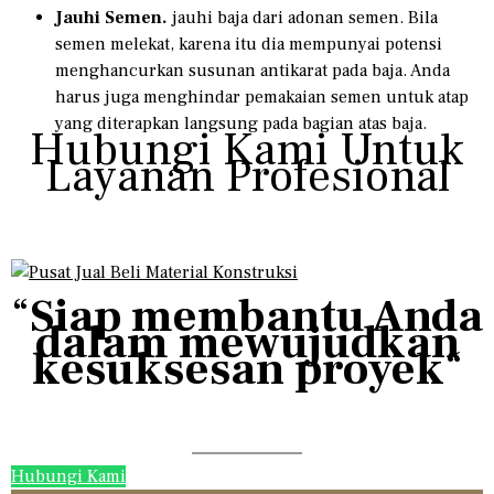
Jauhi Semen.
jauhi baja dari adonan semen. Bila
semen melekat, karena itu dia mempunyai potensi
menghancurkan susunan antikarat pada baja. Anda
harus juga menghindar pemakaian semen untuk atap
yang diterapkan langsung pada bagian atas baja.
Hubungi Kami Untuk
Layanan Profesional
“
Siap membantu Anda
dalam mewujudkan
kesuksesan proyek
“
Hubungi Kami