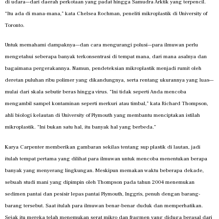
di udara—dari daerah perkotaan yang padat hingga Samudra Arktik yang terpencil.
“Itu ada di mana-mana,” kata Chelsea Rochman, peneliti mikroplastik di University of
Toronto.
Untuk memahami dampaknya—dan cara mengurangi polusi—para ilmuwan perlu
mengetahui seberapa banyak terkonsentrasi di tempat mana, dari mana asalnya dan
bagaimana pergerakannya. Namun, pendeteksian mikroplastik menjadi rumit oleh
deretan puluhan ribu polimer yang dikandungnya, serta rentang ukurannya yang luas—
mulai dari skala sebutir beras hingga virus. “Ini tidak seperti Anda mencoba
mengambil sampel kontaminan seperti merkuri atau timbal,” kata Richard Thompson,
ahli biologi kelautan di University of Plymouth yang membantu menciptakan istilah
mikroplastik. “Ini bukan satu hal, itu banyak hal yang berbeda.”
Karya Carpenter memberikan gambaran sekilas tentang sup plastik di lautan, jadi
itulah tempat pertama yang dilihat para ilmuwan untuk mencoba menentukan berapa
banyak yang menyerang lingkungan. Meskipun memakan waktu beberapa dekade,
sebuah studi mani yang dipimpin oleh Thompson pada tahun 2004 menemukan
sedimen pantai dan pesisir lepas pantai Plymouth, Inggris, penuh dengan barang-
barang tersebut. Saat itulah para ilmuwan benar-benar duduk dan memperhatikan.
Sejak itu mereka telah menemukan serat mikro dan fragmen yang diduga berasal dari