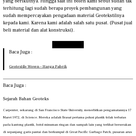
yang berikutnya. Hingga saat ini boleh kami sebut sudah tak
terhitung lagi sudah berapa proyek pembangunan yang
sudah mempercayakan pengadaan material Geotekstilnya
kepada kami. Karena kami adalah salah satu pusat. (Pusat jual
beli material dan alat konstruksi).
Hubungi Kami
Baca Juga :
Geotextile Woven – Harga Pabrik
Baca Juga :
Sejarah Bahan Geoteks
Carpenter, sekarang di San Francisco State University, menerbitkan pengamatannya 17
Maret 1972, di Science. Mereka adalah firasat pertama polusi plastik tidak terbatas
pada kantong plastik, botol minuman ringan dan sampah lain yang terlihat berserakan
di sepanjang garis pantai dan berkumpul di Great Pacific Garbage Patch, pusaran arus