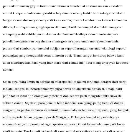
pada akhir musim gugur. Kemudian informasi tersebut akan dimasukkan ke dalam
model komputer untuk memprediksi bagaimana mikroplastik dari berbagai sumber
bergerak melalui sungai-sungai di kawasan itu, masuk ke teluk dan keluar ke laut. Itu
diharapkan dapat mengungkapkan di mana plastik berkumpul dan lebih mungkin
mempengaruhi kehidupan tumbuhan dan hewan. Hasilnya akan membantu para
peneliti menyarankan bagaimana menargetkan upaya untuk menghentikan emisi
plastik dari sumbernya—melalui kebijakan seperti larangan tas atau teknologi seperti
perangkat yang mengambil serat di mesin cuci. “Kami sangat berharap bahwa kami
akan mendapatkan hasil yang luar biasa dari semua ini,” kata manajer proyek Rebecca
Sutton.
Sejak awal para ilmuwan beralasan mikroplastik di lautan terutama berasal dari darat
melalui sungai. Itu berarti bahannya juga harus dalam sistem air tawar. Tetapi baru
pada tahun 2013 ada orang yang melihat dan secara pasti mengidentifikasinya di
sebuah danau. Sejak itu para peneliti telah menemukan puing-puing kecil di danau,
sungai, dan pantai air tawar di seluruh dunia—bahkan badan air terpencil yang tampak
murni seperti danau pegunungan di Mongolia. Di banyak tempat ini peneliti juga
menemukannya di perut berbagai spesies air tawar. Great Lakes telah menjadi lokus
studi tertentu. Tingkat mikroplastik di sana setidaknya setinggi yang ada di pusaran