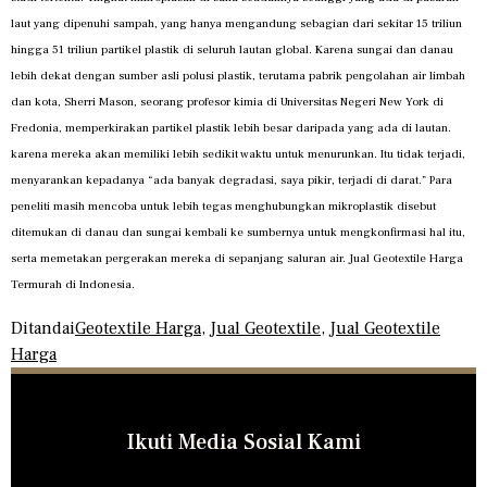
laut yang dipenuhi sampah, yang hanya mengandung sebagian dari sekitar 15 triliun
hingga 51 triliun partikel plastik di seluruh lautan global. Karena sungai dan danau
lebih dekat dengan sumber asli polusi plastik, terutama pabrik pengolahan air limbah
dan kota, Sherri Mason, seorang profesor kimia di Universitas Negeri New York di
Fredonia, memperkirakan partikel plastik lebih besar daripada yang ada di lautan.
karena mereka akan memiliki lebih sedikit waktu untuk menurunkan. Itu tidak terjadi,
menyarankan kepadanya “ada banyak degradasi, saya pikir, terjadi di darat.” Para
peneliti masih mencoba untuk lebih tegas menghubungkan mikroplastik disebut
ditemukan di danau dan sungai kembali ke sumbernya untuk mengkonfirmasi hal itu,
serta memetakan pergerakan mereka di sepanjang saluran air. Jual Geotextile Harga
Termurah di Indonesia.
Ditandai
Geotextile Harga
,
Jual Geotextile
,
Jual Geotextile
Harga
Ikuti Media Sosial Kami