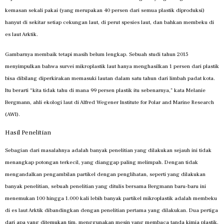
kemasan sekali pakai (yang merupakan 40 persen dari semua plastik diproduksi)
hanyut di sekitar setiap cekungan laut, di perut spesies laut, dan bahkan membeku di
es laut Arktik.
Gambarnya membaik tetapi masih belum lengkap. Sebuah studi tahun 2015
menyimpulkan bahwa survei mikroplastik laut hanya menghasilkan 1 persen dari plastik
bisa dibilang diperkirakan memasuki lautan dalam satu tahun dari limbah padat kota.
Itu berarti “kita tidak tahu di mana 99 persen plastik itu sebenarnya,” kata Melanie
Bergmann, ahli ekologi laut di Alfred Wegener Institute for Polar and Marine Research
(AWI).
Hasil Penelitian
Sebagian dari masalahnya adalah banyak penelitian yang dilakukan sejauh ini tidak
menangkap potongan terkecil, yang dianggap paling melimpah. Dengan tidak
mengandalkan pengambilan partikel dengan penglihatan, seperti yang dilakukan
banyak penelitian, sebuah penelitian yang ditulis bersama Bergmann baru-baru ini
menemukan 100 hingga 1.000 kali lebih banyak partikel mikroplastik adalah membeku
di es laut Arktik dibandingkan dengan penelitian pertama yang dilakukan. Dua pertiga
dari apa yang ditemukan tim, menggunakan mesin yang membaca tanda kimia plastik,