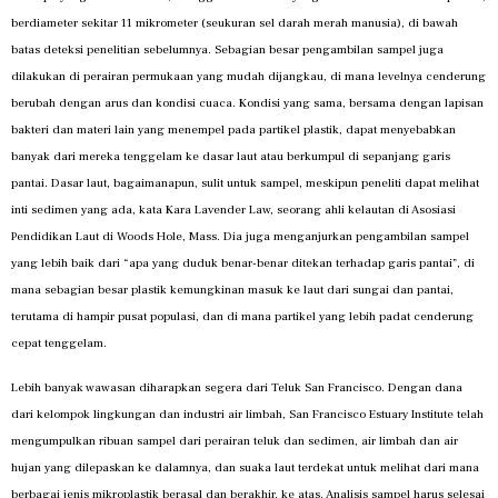
berdiameter sekitar 11 mikrometer (seukuran sel darah merah manusia), di bawah
batas deteksi penelitian sebelumnya. Sebagian besar pengambilan sampel juga
dilakukan di perairan permukaan yang mudah dijangkau, di mana levelnya cenderung
berubah dengan arus dan kondisi cuaca. Kondisi yang sama, bersama dengan lapisan
bakteri dan materi lain yang menempel pada partikel plastik, dapat menyebabkan
banyak dari mereka tenggelam ke dasar laut atau berkumpul di sepanjang garis
pantai. Dasar laut, bagaimanapun, sulit untuk sampel, meskipun peneliti dapat melihat
inti sedimen yang ada, kata Kara Lavender Law, seorang ahli kelautan di Asosiasi
Pendidikan Laut di Woods Hole, Mass. Dia juga menganjurkan pengambilan sampel
yang lebih baik dari “apa yang duduk benar-benar ditekan terhadap garis pantai”, di
mana sebagian besar plastik kemungkinan masuk ke laut dari sungai dan pantai,
terutama di hampir pusat populasi, dan di mana partikel yang lebih padat cenderung
cepat tenggelam.
Lebih banyak wawasan diharapkan segera dari Teluk San Francisco. Dengan dana
dari kelompok lingkungan dan industri air limbah, San Francisco Estuary Institute telah
mengumpulkan ribuan sampel dari perairan teluk dan sedimen, air limbah dan air
hujan yang dilepaskan ke dalamnya, dan suaka laut terdekat untuk melihat dari mana
berbagai jenis mikroplastik berasal dan berakhir. ke atas. Analisis sampel harus selesai