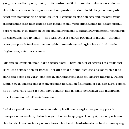
yang memusatkan puing-puing di Samudra Pasifik. Dilemahkan oleh sinar matahari
dan dihancurkan oleh angin dan ombak, produk-produk plastik itu pecah menjadi
potongan-potongan yang semakin kecil. Bersamaan dengan serat mikro kecil yang
ditumpahkan oleh kain sintetis dan manik-manik yang dimasukkan ke dalam produk
seperti pasta gigi, fragmen ini disebut mikroplastik. Dengan 300 juta metrik ton plastik
ini diproduksi setiap tahun — kira-kira seberat seluruh populasi manusia — triliunan
potongan plastik terdegradasi mungkin bersembunyi sebagian besar tidak terlihat di
lingkungan, kata para peneliti.
Dimensi mikroplastik merupakan sangat kecil—berdiameter di bawah lima milimeter
(kira-kira sebesar sebutir beras)—berarti dapat dicerna oleh spesies yang lebih luas
daripada potongan yang lebih besar, dari plankton laut kecil hingga manusia. Dalam
tubuh hewan, limbah dapat menyebabkan kerusakan fisik pada organ dan juga, seperti
kuda Troya yang sangat kecil, mengangkut bahan kimia berbahaya dan membantu
mereka menumpuk di rantai makanan.
Ledakan penelitian untuk melacak mikroplastik mengungkap segunung plastik
merupakan tersembunyi tidak hanya di lautan tetapi juga di sungai, danau, pertanian,
dan tanah dunia, serta organisme besar dan kecil. Benda-benda itu bahkan melayang