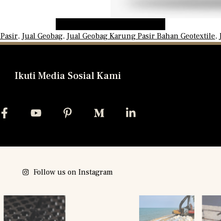
Pesan Geobag Langsung Di Sini
Pasir
,
Jual Geobag
,
Jual Geobag Karung Pasir Bahan Geotextile
,
Ikuti Media Sosial Kami
Follow us on Instagram