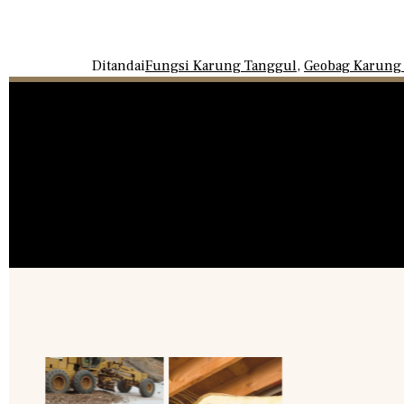
Ditandai
Fungsi Karung Tanggul
,
Geobag Karung 