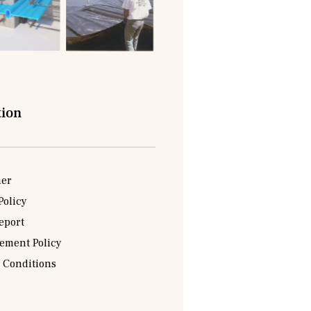
tion
mer
Policy
eport
sement Policy
 Conditions