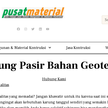
unan & Material Kontruksi
Jasa Kontruksi
W
ung Pasir Bahan Geote
Hubung Kami
alitas
tas yang memadai? Jangan khawatir untuk itu karena saat ini s
mengingat akan kebutuhan karung tanggul sendiri yang semakin
tika akan memilih Anda harus selektif sehingga bisa mendapatk