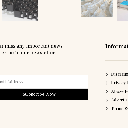
r miss any important news.
Informa
cribe to our newsletter.
Disclai
Privacy 
Abuse R
Subscribe Now
Adverti
Terms &