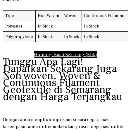
Tipe
Non Woven
Woven
Continuous Filament
Polyester
In Stock
In Stock
Polypropylene
In Stock
In Stock
In Stock
Hubungi Kami Sekarang (Klik)
Tunggu Apa Lagi!
Dapatkan Sekarang Juga
Non woven, Woven &
Continuous Filament
Geotextile di Semarang
dengan Harga Terjangkau
Dengan anda menghubungi kami secara cepat, maka
kesempatan anda untuk melakukan proses negosiasi untuk