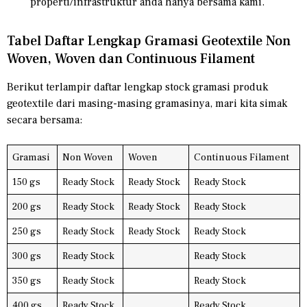
properti/infrastruktur anda hanya bersama kami.
Tabel Daftar Lengkap Gramasi Geotextile Non
Woven, Woven dan Continuous Filament
Berikut terlampir daftar lengkap stock gramasi produk
geotextile dari masing-masing gramasinya, mari kita simak
secara bersama:
Gramasi
Non Woven
Woven
Continuous Filament
150 gs
Ready Stock
Ready Stock
Ready Stock
200 gs
Ready Stock
Ready Stock
Ready Stock
250 gs
Ready Stock
Ready Stock
Ready Stock
300 gs
Ready Stock
Ready Stock
350 gs
Ready Stock
Ready Stock
400 gs
Ready Stock
Ready Stock