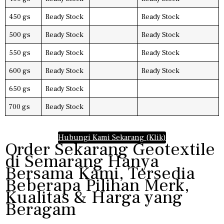
450 gs
Ready Stock
Ready Stock
500 gs
Ready Stock
Ready Stock
550 gs
Ready Stock
Ready Stock
600 gs
Ready Stock
Ready Stock
650 gs
Ready Stock
700 gs
Ready Stock
Hubungi Kami Sekarang (Klik)
Order Sekarang Geotextile
di Semarang Hanya
Bersama Kami, Tersedia
Beberapa Pilihan Merk,
Kualitas & Harga yang
Beragam