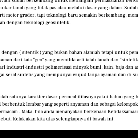
novatif sudah berkembang untuk menangani permasalahan berkai
kar tanah yang tidak pas atau melalui dasar yang dalam. Suda
ti motor grader, tapi teknologi baru semakin berkembang, me
ah dengan teknologi geosintetik.
t dengan ( sitentik ) yang bukan bahan alamiah tetapi untuk pe
an dari kata “geo” yang memiliki arti ialah tanah dan “sintetik”
ari industri-industri polimerisasi minyak bumi, kain, baja dan 
gai serat sintetis yang mempunyai wujud tanpa ayaman dan di su
alah satunya karakter dasar permeabilitasnya yakni bahan yang 
sil berbentuk lembar yang seperti anyaman dan sebagai kelompok
ermacam . Maka, bila anda menanyakan berkenaan Ketidaksamaan g
sebut. Kelak akan kita ulas selengkapnya di bawah ini.