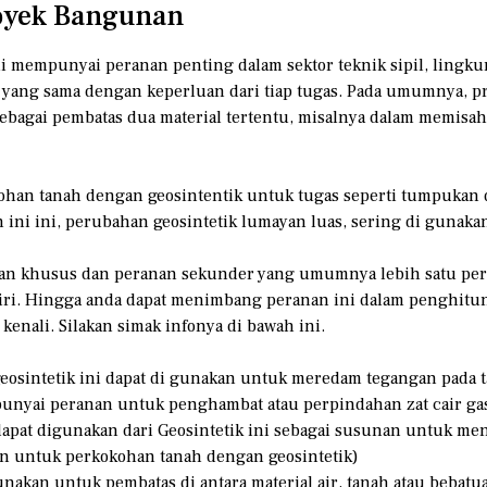
royek Bangunan
 ini mempunyai peranan penting dalam sektor teknik sipil, lingk
ik yang sama dengan keperluan dari tiap tugas. Pada umumnya, p
ebagai pembatas dua material tertentu, misalnya dalam memisah 
okohan tanah dengan geosintentik untuk tugas seperti tumpukan
ini ini, perubahan geosintetik lumayan luas, sering di gunakan
n khusus dan peranan sekunder yang umumnya lebih satu pera
ndiri. Hingga anda dapat menimbang peranan ini dalam penghitu
kenali. Silakan simak infonya di bawah ini.
geosintetik ini dapat di gunakan untuk meredam tegangan pada 
punyai peranan untuk penghambat atau perpindahan zat cair ga
dapat digunakan dari Geosintetik ini sebagai susunan untuk men
n untuk perkokohan tanah dengan geosintetik)
gunakan untuk pembatas di antara material air, tanah atau beba