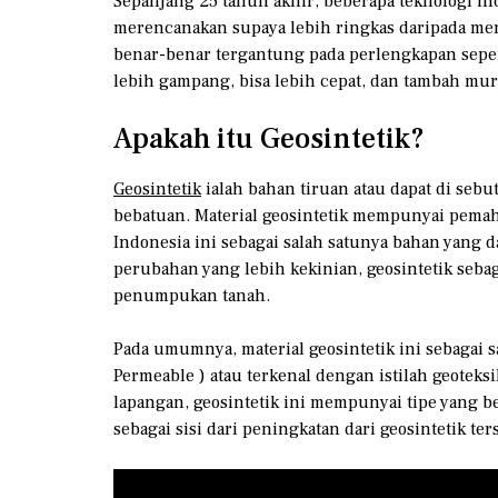
Sepanjang 25 tahun akhir, beberapa teknologi i
merencanakan supaya lebih ringkas daripada menu
benar-benar tergantung pada perlengkapan seper
lebih gampang, bisa lebih cepat, dan tambah mur
Apakah itu Geosintetik?
Geosintetik
ialah bahan tiruan atau dapat di sebu
bebatuan. Material geosintetik mempunyai pemaham
Indonesia ini sebagai salah satunya bahan yang d
perubahan yang lebih kekinian, geosintetik seba
penumpukan tanah.
Pada umumnya, material geosintetik ini sebagai s
Permeable ) atau terkenal dengan istilah geotek
lapangan, geosintetik ini mempunyai tipe yang b
sebagai sisi dari peningkatan dari geosintetik ter