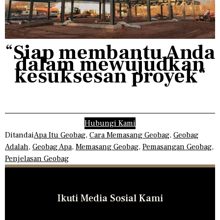
“
Siap membantu Anda
dalam mewujudkan
kesuksesan proyek
“
Hubungi Kami
Ditandai
Apa Itu Geobag
,
Cara Memasang Geobag
,
Geobag
Adalah
,
Geobag Apa
,
Memasang Geobag
,
Pemasangan Geobag
,
Penjelasan Geobag
Ikuti Media Sosial Kami